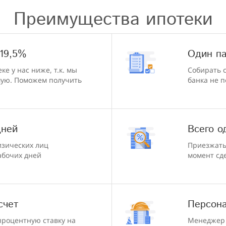
Преимущества ипотеки
 19,5%
Один па
ке у нас ниже, т.к. мы
Собирать 
мую. Поможем получить
банка не п
дней
Всего о
изических лиц
Приезжать 
абочих дней
момент сд
счет
Персон
процентную ставку на
Менеджер 