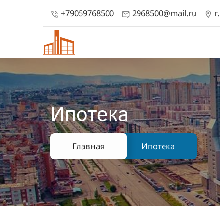
+79059768500
2968500@mail.ru
г
phone_in_talk
mark_email_read
location_on
Ипотека
Главная
Ипотека